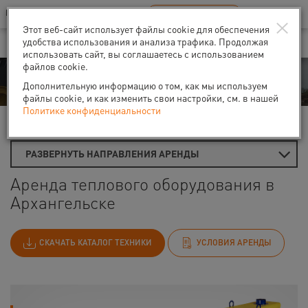
Ваш город:
Архангельск
RU
EN
×
В Вашем регионе нет наших офисов
ВЫБРАТЬ БЛИЖАЙШИЙ
Этот веб-сайт использует файлы cookie для обеспечения
удобства использования и анализа трафика. Продолжая
использовать сайт, вы соглашаетесь с использованием
файлов cookie.
Аренда
Дополнительную информацию о том, как мы используем
файлы cookie, и как изменить свои настройки, см. в нашей
Политике конфиденциальности
Главная
Аренда теплового оборудования
РАЗВЕРНУТЬ НАПРАВЛЕНИЯ АРЕНДЫ
Аренда теплового оборудования в
Архангельске
СКАЧАТЬ КАТАЛОГ ТЕХНИКИ
УСЛОВИЯ АРЕНДЫ