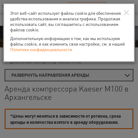
Ваш город:
Архангельск
RU
EN
×
В Вашем регионе нет наших офисов
ВЫБРАТЬ БЛИЖАЙШИЙ
Этот веб-сайт использует файлы cookie для обеспечения
удобства использования и анализа трафика. Продолжая
использовать сайт, вы соглашаетесь с использованием
файлов cookie.
Аренда
Дополнительную информацию о том, как мы используем
файлы cookie, и как изменить свои настройки, см. в нашей
Политике конфиденциальности
Главная
Аренда компрессоров
Дизельные компрессоры
Дизельный компрессор Kaeser M100
РАЗВЕРНУТЬ НАПРАВЛЕНИЯ АРЕНДЫ
Аренда компрессора Kaeser M100 в
Архангельске
*Цены могут меняться в зависимости от региона, срока
аренды и количества взятого в аренду оборудования.