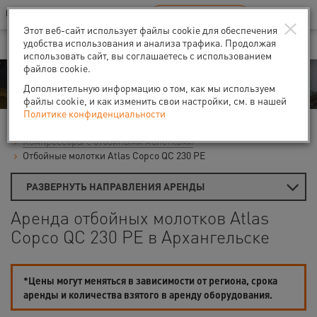
Ваш город:
Архангельск
RU
EN
×
В Вашем регионе нет наших офисов
ВЫБРАТЬ БЛИЖАЙШИЙ
Этот веб-сайт использует файлы cookie для обеспечения
удобства использования и анализа трафика. Продолжая
использовать сайт, вы соглашаетесь с использованием
файлов cookie.
Аренда
Дополнительную информацию о том, как мы используем
файлы cookie, и как изменить свои настройки, см. в нашей
Политике конфиденциальности
Главная
Аренда компрессоров
Компрессоры с отбойными молотками
Отбойные молотки Atlas Copco QC 230 PE
РАЗВЕРНУТЬ НАПРАВЛЕНИЯ АРЕНДЫ
Аренда отбойных молотков Atlas
Copco QC 230 PE в Архангельске
*Цены могут меняться в зависимости от региона, срока
аренды и количества взятого в аренду оборудования.