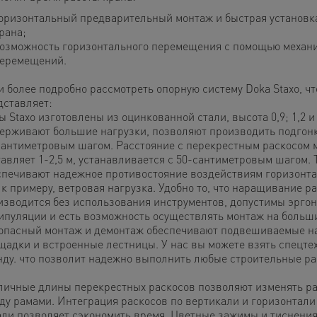
оризонтальный предварительный монтаж и быстрая установк
рана;
озможность горизонтального перемещения с помощью механ
еремещений.
 более подробно рассмотреть опорную систему Doka Staxo, чт
дставляет:
 Staxo изготовлены из оцинкованной стали, высота 0,9; 1,2 и 
ерживают большие нагрузки, позволяют производить подгонк
сантиметровым шагом. Расстояние с перекрестным раскосом 
тавляет 1-2,5 м, устанавливается с 50-сантиметровым шагом.
спечивают надежное противостояние воздействиям горизонта
 к примеру, ветровая нагрузка. Удобно то, что наращивание р
изводится без использования инструментов, допустимы эрго
ипуляции и есть возможность осуществлять монтаж на больши
опасный монтаж и демонтаж обеспечивают подвешиваемые н
щадки и встроенные лестницы. У нас вы можете взять спецте
нду. что позволит надежно выполнить любые строительные ра
личные длины перекрестных раскосов позволяют изменять р
ду рамами. Интеграция раскосов по вертикали и горизонтали
али позволяет сэкономить время. Цветные зажимы и тиснения