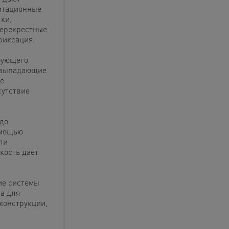
итационные
ки,
перекрестные
фиксация.
бующего
невыпадающие
е
сутствие
до
омощью
ли
кость дает
ие системы
а для
конструкции,