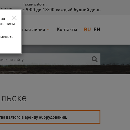
Режим работы:
 57 97
с 9:00 до 18:00 каждый будний день
×
ния
зованием
RU
EN
я
Горячая линия
Контакты
зменить
ельске
тва взятого в аренду оборудования.