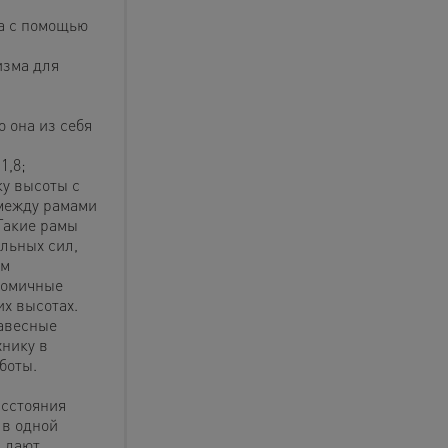
а с помощью
изма для
о она из себя
1,8;
у высоты с
между рамами
 Такие рамы
льных сил,
ам
номичные
х высотах.
авесные
хнику в
боты.
асстояния
 в одной
 дают