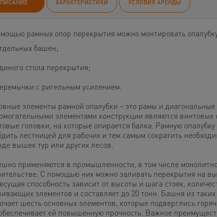
ПИСАНИЕ
ХАРАКТЕРИСТИКИ
УСЛОВИЯ АРЕНДЫ
омощью рамных опор перекрытия можно монтировать опалубку
тдельных башен;
диного стола перекрытия;
еремычки с ригельным усилением.
овные элементы рамной опалубки – это рамы и диагональные 
омогательными элементами конструкции являются винтовые о
товые головки, на которые опирается балка. Рамную опалубку
бдить лестницей для рабочих и тем самым сократить необходи
нде вышек тур или других лесов.
ешно применяются в промышленности, в том числе монолитн
оительстве. С помощью них можно заливать перекрытия на вы
Несущая способность зависит от высоты и шага стоек, количес
ливающих элементов и составляет до 20 тонн. Башня из таких
ючает шесть основных элементов, которые подверглись горяч
 обеспечивает ей повышенную прочность. Важное преимущест