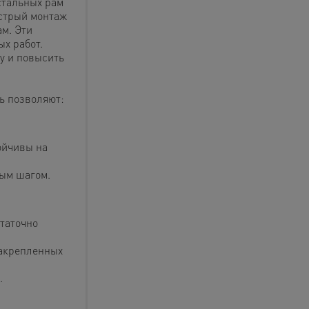
стальных рам
стрый монтаж
м. Эти
х работ.
у и повысить
ь позволяют:
ойчивы на
вым шагом.
статочно
закрепленных
.