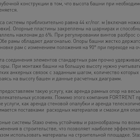
лубочной конструкции в том, что высота башни при необходим
еняется.
са системы приблизительно равна 44 кг/пог. м (включая ножк
овки). Опорные пластины закреплены на шарнирах и способн
аллель наклонам до 6%. При регулировании винтов разброс со
 Обе рамы обладают диагональю. Опоры башни жестко держатс
ановке рам с изменением положения на 90° при переходе на о
та соединения элементов стандартных рам прочно удержива
воры. При монтаже башни на большую высоту нужно учитывать
тких анкерных связок с заданным шагом, количество которых
раясь на высоту башен и данные расчетных диаграмм.
предоставляем такую услугу, как аренда рамных опор на весь
влекательных условиях. Помимо этого компания FORTRENT п
е услуги, как аренда стеновой опалубки и аренда телескопиче
имается поставками расходных материалов и смазки для опал
рные системы Staxo очень устойчивы и разнообразны по возм
менения в строительстве, что позволяет наиболее эффективн
азом использовать материалы на строительной площадке. Stax