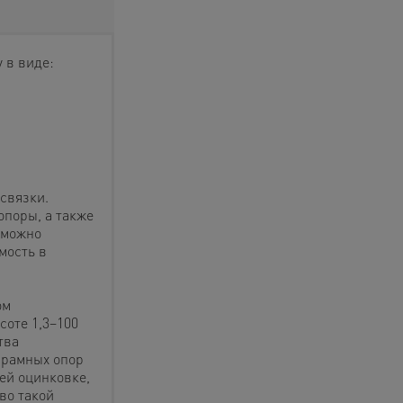
 в виде:
связки.
поры, а также
 можно
мость в
ом
соте 1,3–100
тва
 рамных опор
ей оцинковке,
во такой