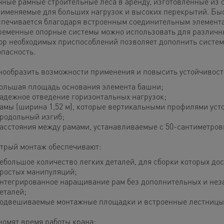
чные рамные строительные леса в аренду, изготовленные из 
рименяемые для больших нагрузок и высоких перекрытий. Бы
спечивается благодаря встроенным соединительным элемента
ременные опорные системы можно использовать для различны
ор необходимых приспособлений позволяет дополнить систем
опасность.
нообразить возможности применения и повысить устойчивост
ольшая площадь основания элемента башни;
адежное отведение горизонтальных нагрузок;
амы (ширина 1,52 м), которые вертикальными профилями уст
родольный изгиб;
асстояния между рамами, устанавливаемые с 50-сантиметро
трый монтаж обеспечивают:
ебольшое количество легких деталей, для сборки которых до
ростых манипуляций;
нтегрированное наращивание рам без дополнительных и не
еталей;
одвешиваемые монтажные площадки и встроенные лестницы
номят время работы крана: