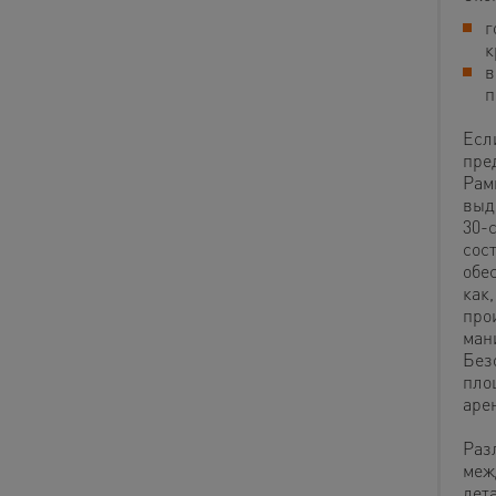
г
к
в
п
Если
пре
Рамы
выд
30-
сос
обе
как,
про
ман
Без
пло
аре
Раз
меж
дет