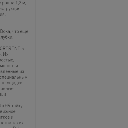
равна 1,2 м,
нструкция
ия,
Doka, что еще
лубки.
 FORTRENT в
. Их
ростые,
мность и
овленные из
 специальным
й площадки
ионные
, а
 кН/стойку.
движное
гкое и
нства таких