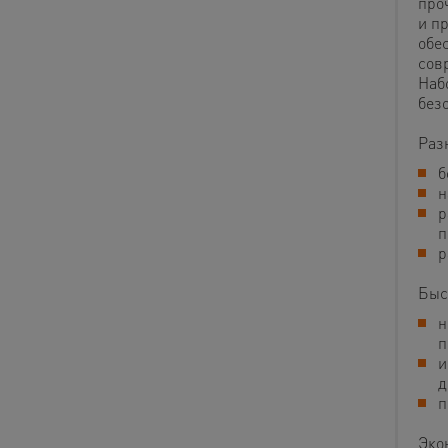
про
и п
обе
сов
Наб
без
Раз
б
н
р
п
р
Быс
н
п
и
д
п
Эко