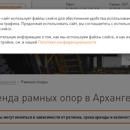
Офис:
Сервис 24/7:
БЛИЖАЙШИЙ
8 812 448 48 18
8 812 449
б-сайт использует файлы cookie для обеспечения удобства использова
за трафика. Продолжая использовать сайт, вы соглашаетесь с исполь
cookie.
ти
О нас
Событи
тельную информацию о том, как мы используем файлы cookie, и как и
стройки, см. в нашей
Политике конфиденциальности
рекрытий
Рамные опоры
енда рамных опор в Арханг
 могут меняться в зависимости от региона, срока аренды и количес