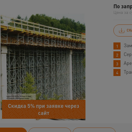
По зап
Цена за с
СК
Зам
Сер
Аре
Тра
Скидка 5% при заявке через
сайт