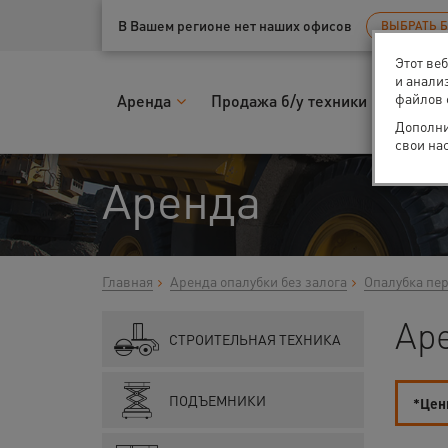
Ваш город:
Архангельск
В Вашем регионе нет наших офисов
ВЫБРАТЬ 
Этот ве
и анали
файлов 
Аренда
Продажа б/у техники
Запчас
Дополни
свои на
Аренда
Главная
Аренда опалубки без залога
Опалубка пе
Ар
СТРОИТЕЛЬНАЯ ТЕХНИКА
ПОДЪЕМНИКИ
*Цены