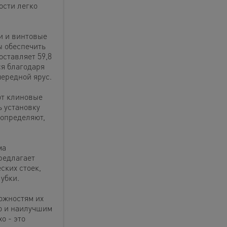
ости легко
и и винтовые
ы обеспечить
ставляет 59,8
я благодаря
чередной ярус.
ют клиновые
 установку
 определяют,
ма
редлагает
ских стоек,
убки.
ожностям их
о и наилучшим
o - это