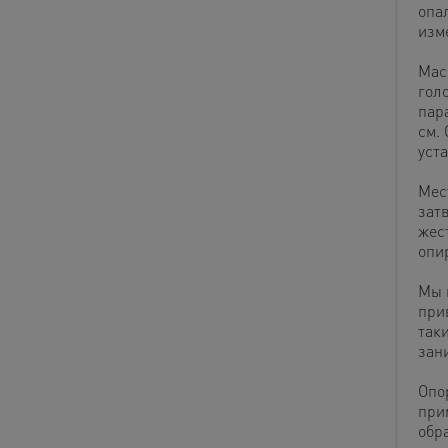
опа
изм
Мас
гол
пар
см.
уст
Мес
зат
жес
опи
Мы 
при
таки
зан
Опо
при
обр