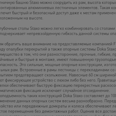
тничную башню Staxo можно соорудить из рам, высота которых 
монтированных алюминиевых лестничных элементов. Такая ко
спечит быстрый и безопасный доступ даже к местам применен
положенным на высоте.
лубочные столы Staxo можно легко комбинировать со столами 
 подчеркивает непревзойденную гибкость данной системы опа
им обратить ваше внимание на предоставляемые компанией
нду опалубки перекрытий а также опорные системы Doka Staxo
имущество в том, что они разносторонние, прочные, гибкие, п
ойчивые и быстрые в монтаже, имеют повышенную грузоподъе
опасность. Это сильные, мощные опорные конструкции, изгот
льных рам. Встроенные в рамы лестницы с перекладинами со
рытием предотвращают скольжение. Навесные 60 см ширино
ют фиксирующее устройство с люком либо без него. Гравитац
елки обеспечивают быструю фиксацию перекрестных раскосов
оматическая фиксация исключает случайное отсоединение.
оподъемность таких конструкций Doka Staxo составляет до 100
менение данных опорных систем весьма разнообразно. Пере
ройство или передвижные домкраты и колеса обеспечивают ле
стое перемещение без демонтажных работ. Оценив все достои