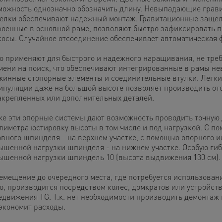
можность однозначно обозначить длину. Невыпадающие грав
елки обеспечивают надежный монтаж. Гравитационные защел
роенные в основной раме, позволяют быстро зафиксировать 
косы. Случайное отсоединение обеспечивает автоматическая 
xo применяют для быстрого и надежного наращивания, не тре
мени на поиск, что обеспечивают интегрированные в рамы 
жинные стопорные элементы и соединительные втулки. Легки
ипуляции даже на большой высоте позволяет производить от
акрепленных или дополнительных деталей.
же эти опорные системы дают возможность проводить точную 
лиметра юстировку высоты в том числе и под нагрузкой. С п
овного шпинделя - на верхнем участке, с помощью опорного и
ышенной нагрузки шпинделя - на нижнем участке. Особую гиб
ышенной нагрузки шпиндель 10 (высота выдвижения 130 см).
емещение до очередного места, где потребуется использован
xo, производится посредством колес, домкратов или устройств
едвижения TG. Т.к. нет необходимости производить демонтаж 
 экономит расходы.