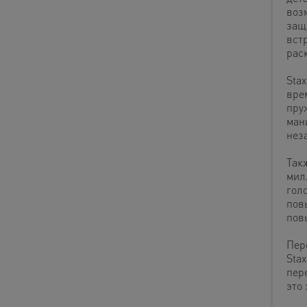
воз
защ
вст
рас
Sta
вре
пру
ман
нез
Так
мил
гол
пов
пов
Пер
Sta
пер
это