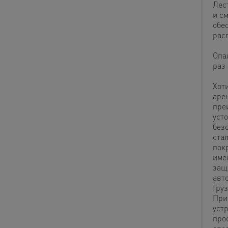
Лес
и с
обе
рас
Опа
раз
Хот
аре
пре
уст
без
ста
пок
име
защ
авт
Груз
При
уст
про