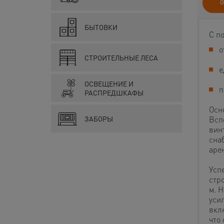
О
БЫТОВКИ
С п
о
СТРОИТЕЛЬНЫЕ ЛЕСА
е
ОСВЕЩЕНИЕ И
п
РАСПРЕДШКАФЫ
Осн
Всп
ЗАБОРЫ
вин
сна
аре
Усп
стр
м. 
уси
вкл
что