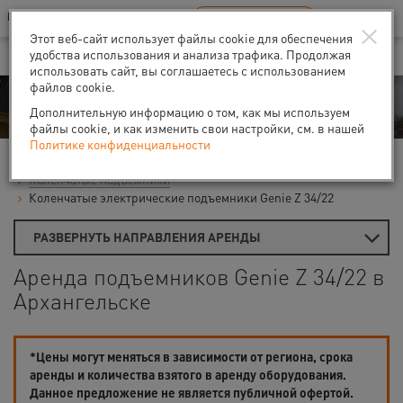
Ваш город:
Архангельск
RU
EN
×
В Вашем регионе нет наших офисов
ВЫБРАТЬ БЛИЖАЙШИЙ
Этот веб-сайт использует файлы cookie для обеспечения
удобства использования и анализа трафика. Продолжая
использовать сайт, вы соглашаетесь с использованием
файлов cookie.
Аренда
Дополнительную информацию о том, как мы используем
файлы cookie, и как изменить свои настройки, см. в нашей
Политике конфиденциальности
Главная
Аренда подъемников
Гидравлические подъемники
Коленчатые подъемники
Коленчатые электрические подъемники Genie Z 34/22
РАЗВЕРНУТЬ НАПРАВЛЕНИЯ АРЕНДЫ
Аренда подъемников Genie Z 34/22 в
Архангельске
*Цены могут меняться в зависимости от региона, срока
аренды и количества взятого в аренду оборудования.
Данное предложение не является публичной офертой.