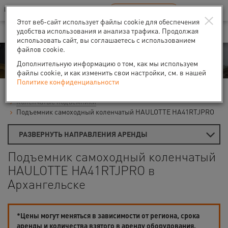
Ваш город:
Архангельск
RU
EN
×
В Вашем регионе нет наших офисов
ВЫБРАТЬ БЛИЖАЙШИЙ
Этот веб-сайт использует файлы cookie для обеспечения
удобства использования и анализа трафика. Продолжая
использовать сайт, вы соглашаетесь с использованием
файлов cookie.
Аренда
Дополнительную информацию о том, как мы используем
файлы cookie, и как изменить свои настройки, см. в нашей
Политике конфиденциальности
Главная
Аренда подъемников
Гидравлические подъемники
Коленчатые подъемники
Подъемник самоходный коленчатый HAULOTTE HA41RTJPRO
РАЗВЕРНУТЬ НАПРАВЛЕНИЯ АРЕНДЫ
Подъемник самоходный коленчатый
HAULOTTE HA41RTJPRO в
Архангельске
*Цены могут меняться в зависимости от региона, срока
аренды и количества взятого в аренду оборудования.