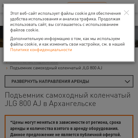
Ваш город:
Архангельск
RU
EN
×
В Вашем регионе нет наших офисов
ВЫБРАТЬ БЛИЖАЙШИЙ
Этот веб-сайт использует файлы cookie для обеспечения
удобства использования и анализа трафика. Продолжая
использовать сайт, вы соглашаетесь с использованием
файлов cookie.
Аренда
Дополнительную информацию о том, как мы используем
файлы cookie, и как изменить свои настройки, см. в нашей
Политике конфиденциальности
Главная
Аренда подъемников
Гидравлические подъемники
Коленчатые подъемники
Подъемник самоходный коленчатый JLG 800 AJ
РАЗВЕРНУТЬ НАПРАВЛЕНИЯ АРЕНДЫ
Подъемник самоходный коленчатый
JLG 800 AJ в Архангельске
*Цены могут меняться в зависимости от региона, срока
аренды и количества взятого в аренду оборудования.
Данное предложение не является публичной офертой.