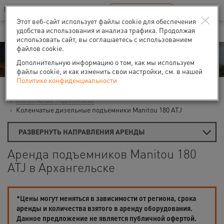
Ваш город:
Архангельск
RU
EN
×
В Вашем регионе нет наших офисов
ВЫБРАТЬ БЛИЖАЙШИЙ
Этот веб-сайт использует файлы cookie для обеспечения
удобства использования и анализа трафика. Продолжая
использовать сайт, вы соглашаетесь с использованием
файлов cookie.
Аренда
Дополнительную информацию о том, как мы используем
файлы cookie, и как изменить свои настройки, см. в нашей
Политике конфиденциальности
Главная
Аренда подъемников
Гидравлические подъемники
Коленчатые подъемники
Коленчатые дизельные подъемники Manitou 180 ATJ
РАЗВЕРНУТЬ НАПРАВЛЕНИЯ АРЕНДЫ
Аренда подъемников Manitou 180
ATJ в Архангельске
*Цены могут меняться в зависимости от региона, срока
аренды и количества взятого в аренду оборудования.
Данное предложение не является публичной офертой.