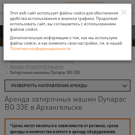
Ваш город:
Архангельск
RU
EN
×
В Вашем регионе нет наших офисов
ВЫБРАТЬ БЛИЖАЙШИЙ
Этот веб-сайт использует файлы cookie для обеспечения
удобства использования и анализа трафика. Продолжая
использовать сайт, вы соглашаетесь с использованием
файлов cookie.
Аренда
Дополнительную информацию о том, как мы используем
файлы cookie, и как изменить свои настройки, см. в нашей
Политике конфиденциальности
Главная
Аренда средств малой механизации
Вибраторы и затирочные машины
Аренда затирочной машины
Затирочные машины Dynapac BG 33E
РАЗВЕРНУТЬ НАПРАВЛЕНИЯ АРЕНДЫ
Аренда затирочных машин Dynapac
BG 33E в Архангельске
*Цены могут меняться в зависимости от региона, срока
аренды и количества взятого в аренду оборудования.