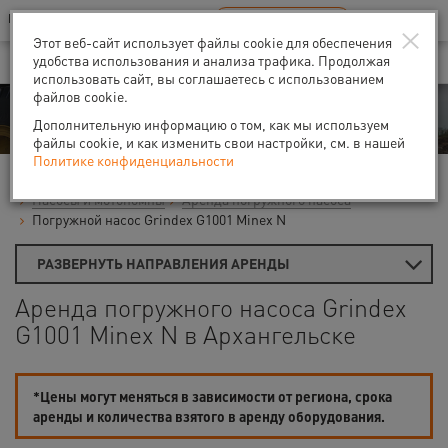
Ваш город:
Архангельск
RU
EN
×
В Вашем регионе нет наших офисов
ВЫБРАТЬ БЛИЖАЙШИЙ
Этот веб-сайт использует файлы cookie для обеспечения
удобства использования и анализа трафика. Продолжая
использовать сайт, вы соглашаетесь с использованием
файлов cookie.
Аренда
Дополнительную информацию о том, как мы используем
файлы cookie, и как изменить свои настройки, см. в нашей
Политике конфиденциальности
Главная
Аренда средств малой механизации
Насосы и мотопомпы
Аренда погружного насоса
Погружной насос Grindex G1001 Minex N
РАЗВЕРНУТЬ НАПРАВЛЕНИЯ АРЕНДЫ
Аренда погружного насоса Grindex
G1001 Minex N в Архангельске
*Цены могут меняться в зависимости от региона, срока
аренды и количества взятого в аренду оборудования.