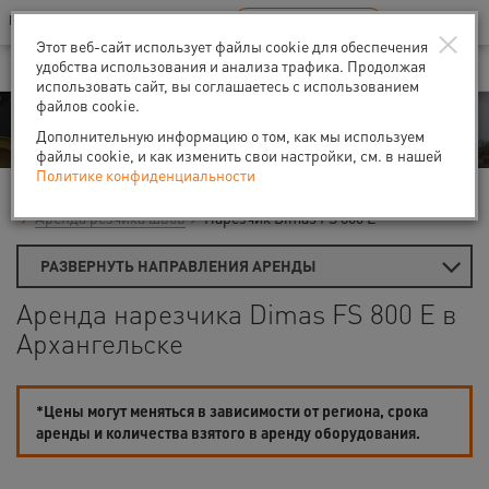
Ваш город:
Архангельск
RU
EN
×
В Вашем регионе нет наших офисов
ВЫБРАТЬ БЛИЖАЙШИЙ
Этот веб-сайт использует файлы cookie для обеспечения
удобства использования и анализа трафика. Продолжая
использовать сайт, вы соглашаетесь с использованием
файлов cookie.
Аренда
Дополнительную информацию о том, как мы используем
файлы cookie, и как изменить свои настройки, см. в нашей
Политике конфиденциальности
Главная
Аренда средств малой механизации
Пилы и резаки
Аренда резчика швов
Нарезчик Dimas FS 800 E
РАЗВЕРНУТЬ НАПРАВЛЕНИЯ АРЕНДЫ
Аренда нарезчика Dimas FS 800 E в
Архангельске
*Цены могут меняться в зависимости от региона, срока
аренды и количества взятого в аренду оборудования.