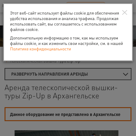
Ваш город:
Архангельск
RU
EN
×
В Вашем регионе нет наших офисов
ВЫБРАТЬ БЛИЖАЙШИЙ
Этот веб-сайт использует файлы cookie для обеспечения
удобства использования и анализа трафика. Продолжая
использовать сайт, вы соглашаетесь с использованием
файлов cookie.
Аренда
Дополнительную информацию о том, как мы используем
файлы cookie, и как изменить свои настройки, см. в нашей
Политике конфиденциальности
Главная
Аренда строительных лесов
Вышки-туры
Телескопическая вышка-тура Zip-Up
РАЗВЕРНУТЬ НАПРАВЛЕНИЯ АРЕНДЫ
Аренда телескопической вышки-
туры Zip-Up в Архангельске
Данное оборудование не представлено в Архангельске