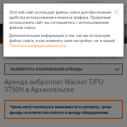
Ваш город:
Архангельск
RU
EN
×
В Вашем регионе нет наших офисов
ВЫБРАТЬ БЛИЖАЙШИЙ
Этот веб-сайт использует файлы cookie для обеспечения
удобства использования и анализа трафика. Продолжая
использовать сайт, вы соглашаетесь с использованием
файлов cookie.
Аренда
Дополнительную информацию о том, как мы используем
файлы cookie, и как изменить свои настройки, см. в нашей
Политике конфиденциальности
Главная
Виброплиты и вибротрамбовки
Реверсивные виброплиты
Виброплиты Wacker DPU 3750H
РАЗВЕРНУТЬ НАПРАВЛЕНИЯ АРЕНДЫ
Аренда виброплит Wacker DPU
3750H в Архангельске
*Цены могут меняться в зависимости от региона, срока
аренды и количества взятого в аренду оборудования.