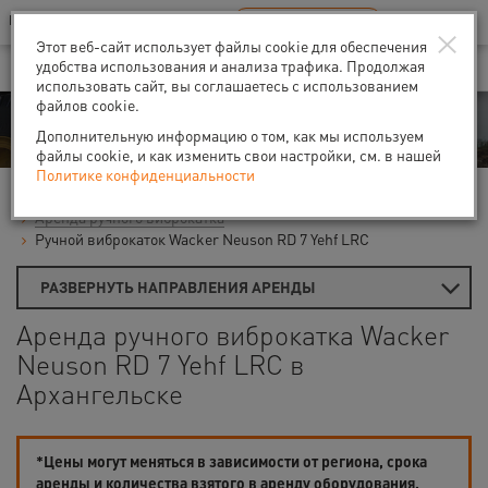
Ваш город:
Архангельск
RU
EN
×
В Вашем регионе нет наших офисов
ВЫБРАТЬ БЛИЖАЙШИЙ
Этот веб-сайт использует файлы cookie для обеспечения
удобства использования и анализа трафика. Продолжая
использовать сайт, вы соглашаетесь с использованием
файлов cookie.
Аренда
Дополнительную информацию о том, как мы используем
файлы cookie, и как изменить свои настройки, см. в нашей
Политике конфиденциальности
Главная
Виброплиты и вибротрамбовки
Аренда ручного виброкатка
Ручной виброкаток Wacker Neuson RD 7 Yehf LRC
РАЗВЕРНУТЬ НАПРАВЛЕНИЯ АРЕНДЫ
Аренда ручного виброкатка Wacker
Neuson RD 7 Yehf LRC в
Архангельске
*Цены могут меняться в зависимости от региона, срока
аренды и количества взятого в аренду оборудования.