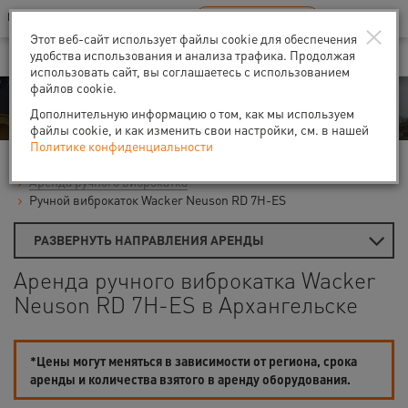
Ваш город:
Архангельск
RU
EN
×
В Вашем регионе нет наших офисов
ВЫБРАТЬ БЛИЖАЙШИЙ
Этот веб-сайт использует файлы cookie для обеспечения
удобства использования и анализа трафика. Продолжая
использовать сайт, вы соглашаетесь с использованием
файлов cookie.
Аренда
Дополнительную информацию о том, как мы используем
файлы cookie, и как изменить свои настройки, см. в нашей
Политике конфиденциальности
Главная
Виброплиты и вибротрамбовки
Аренда ручного виброкатка
Ручной виброкаток Wacker Neuson RD 7H-ES
РАЗВЕРНУТЬ НАПРАВЛЕНИЯ АРЕНДЫ
Аренда ручного виброкатка Wacker
Neuson RD 7H-ES в Архангельске
*Цены могут меняться в зависимости от региона, срока
аренды и количества взятого в аренду оборудования.