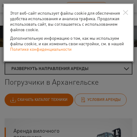
Ваш город:
Архангельск
RU
EN
×
В Вашем регионе нет наших офисов
ВЫБРАТЬ БЛИЖАЙШИЙ
Этот веб-сайт использует файлы cookie для обеспечения
удобства использования и анализа трафика. Продолжая
использовать сайт, вы соглашаетесь с использованием
файлов cookie.
Аренда
Дополнительную информацию о том, как мы используем
файлы cookie, и как изменить свои настройки, см. в нашей
Политике конфиденциальности
Главная
Аренда строительной техники
Погрузчики
РАЗВЕРНУТЬ НАПРАВЛЕНИЯ АРЕНДЫ
Погрузчики в Архангельске
СКАЧАТЬ КАТАЛОГ ТЕХНИКИ
УСЛОВИЯ АРЕНДЫ
Аренда вилочного
погрузчика