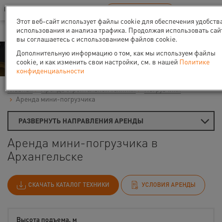
Ваш город:
Архангельск
RU
EN
В Вашем регионе нет наших офисов
ВЫБРАТЬ БЛИЖАЙШИЙ
Этот веб-сайт использует файлы cookie для обеспечения удобств
использования и анализа трафика. Продолжая использовать сай
вы соглашаетесь с использованием файлов cookie.
Аренда
Дополнительную информацию о том, как мы используем файлы
cookie, и как изменить свои настройки, см. в нашей
Политике
конфиденциальности
Главная
Аренда строительной техники
Погрузчики
Аренда мини-погрузчика
РАЗВЕРНУТЬ НАПРАВЛЕНИЯ АРЕНДЫ
Аренда мини-погрузчика в
Архангельске
СКАЧАТЬ КАТАЛОГ ТЕХНИКИ
УСЛОВИЯ АРЕНДЫ
Высота подъема, м