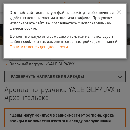
Ваш город:
Архангельск
RU
EN
×
В Вашем регионе нет наших офисов
ВЫБРАТЬ БЛИЖАЙШИЙ
Этот веб-сайт использует файлы cookie для обеспечения
удобства использования и анализа трафика. Продолжая
использовать сайт, вы соглашаетесь с использованием
файлов cookie.
Аренда
Дополнительную информацию о том, как мы используем
файлы cookie, и как изменить свои настройки, см. в нашей
Политике конфиденциальности
Главная
Аренда строительной техники
Погрузчики
Аренда вилочного погрузчика
Вилочный погрузчик YALE GLP40VX
РАЗВЕРНУТЬ НАПРАВЛЕНИЯ АРЕНДЫ
Аренда погрузчика YALE GLP40VX в
Архангельске
*Цены могут меняться в зависимости от региона, срока
аренды и количества взятого в аренду оборудования.